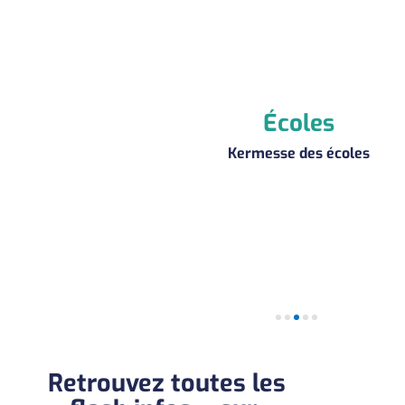
édiathèque
Écoles
s ateliers de juin
Kermesse des écoles
Retrouvez toutes les