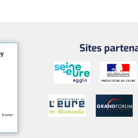
Sites parten
ey
© wetter