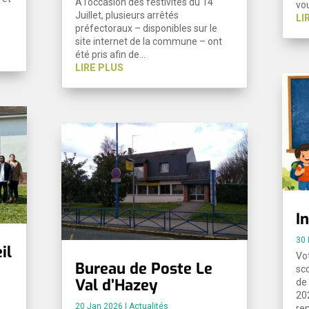
À l’occasion des festivités du 14
vo
Juillet, plusieurs arrêtés
LI
préfectoraux – disponibles sur le
site internet de la commune – ont
été pris afin de…
LIRE PLUS
I
30
il
Vo
Bureau de Poste Le
sco
Val d’Hazey
de
20
20 Jan 2026
|
Actualités
re