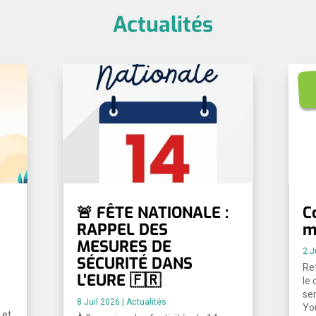
Actualités
🚨 FÊTE NATIONALE :
C
RAPPEL DES
m
MESURES DE
2 J
SÉCURITÉ DANS
Ret
L’EURE 🇫🇷
le 
se
8 Juil 2026
|
Actualités
Yo
 et