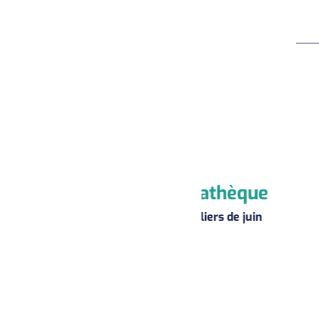
Médiathèque
Écol
Les ateliers de juin
Kermesse des