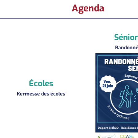
Agenda
Séniors
Randonnée
es
 écoles