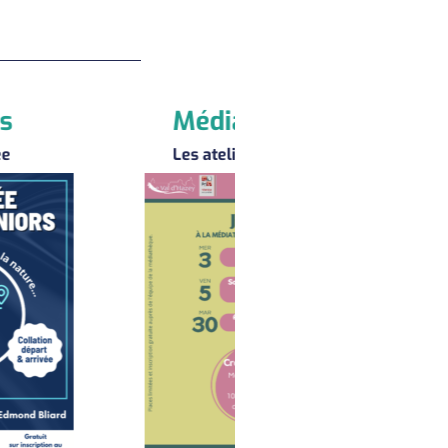
Médiathèque
Les ateliers de juillet
Médiathèqu
Les ateliers de mai