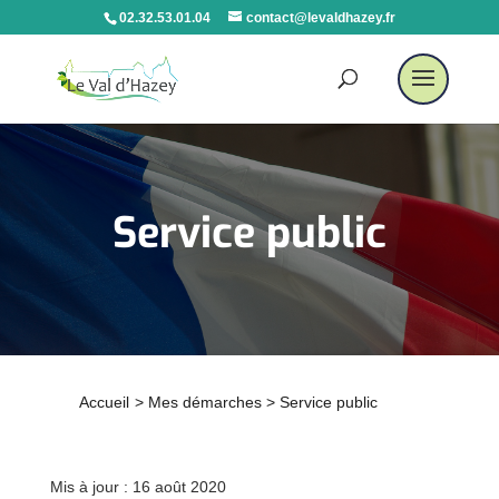
02.32.53.01.04
contact@levaldhazey.fr
Service public
Accueil
>
Mes démarches
>
Service public
Mis à jour : 16 août 2020