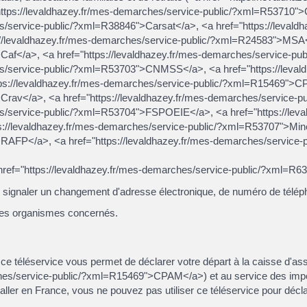
ttps://levaldhazey.fr/mes-demarches/service-public/?xml=R53710"
es/service-public/?xml=R38846">Carsat</a>, <a href="https://levald
levaldhazey.fr/mes-demarches/service-public/?xml=R24583">MSA</a>
af</a>, <a href="https://levaldhazey.fr/mes-demarches/service-p
es/service-public/?xml=R53703">CNMSS</a>, <a href="https://leval
//levaldhazey.fr/mes-demarches/service-public/?xml=R15469">CPAM
rav</a>, <a href="https://levaldhazey.fr/mes-demarches/service-
es/service-public/?xml=R53704">FSPOEIE</a>, <a href="https://leva
://levaldhazey.fr/mes-demarches/service-public/?xml=R53707">Mines
RAFP</a>, <a href="https://levaldhazey.fr/mes-demarches/servic
 href="https://levaldhazey.fr/mes-demarches/service-public/?xml=R
r signaler un changement d'adresse électronique, de numéro de téléph
 des organismes concernés.
r, ce téléservice vous permet de déclarer votre départ à la caisse d'a
ches/service-public/?xml=R15469">CPAM</a>) et au service des imp
taller en France, vous ne pouvez pas utiliser ce téléservice pour décl