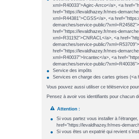
xml=R40033">Agirc-Arrco</a>, <a href="h
href="https://levaldhazey.fr/mes-demarch
xml=R44381">CGSS</a>, <a href="https://
demarches/service-public/?xml=R24582">C
href="https://levaldhazey.fr/mes-demarch
xml=R31192">CNRACL</a>, <a href="https:
demarches/service-public/?xml=R53709">C
href="https://levaldhazey.fr/mes-demarch
xml=R40037">Ircantec</a>, <a href="https
demarches/service-public/?xml=R40036">
Service des impôts
Services en charge des cartes grises (<a
Vous pouvez aussi utiliser ce téléservice pou
Pensez à avoir vos identifiants pour chacun
Attention :
Si vous partez vous installer à l'étrange
href="https://levaldhazey.fr/mes-demar
Si vous êtes un expatrié qui revient s'ins