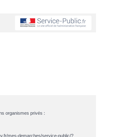
ins organismes privés :
azey.fr/mes-demarches/service-public/?