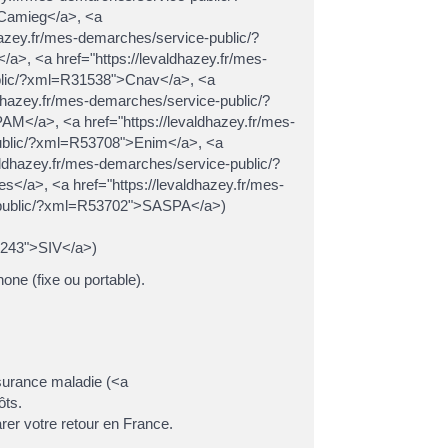
>Camieg</a>, <a
hazey.fr/mes-demarches/service-public/?
, <a href="https://levaldhazey.fr/mes-
ublic/?xml=R31538">Cnav</a>, <a
dhazey.fr/mes-demarches/service-public/?
</a>, <a href="https://levaldhazey.fr/mes-
public/?xml=R53708">Enim</a>, <a
ldhazey.fr/mes-demarches/service-public/?
</a>, <a href="https://levaldhazey.fr/mes-
e-public/?xml=R53702">SASPA</a>)
63243">SIV</a>)
one (fixe ou portable).
ssurance maladie (<a
ôts.
arer votre retour en France.