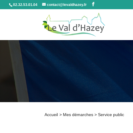
02.32.53.01.04
contact@levaldhazey.fr
Accueil
>
Mes démarches
>
Service public