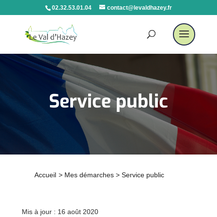
02.32.53.01.04
contact@levaldhazey.fr
Service public
Accueil
>
Mes démarches
>
Service public
Mis à jour : 16 août 2020