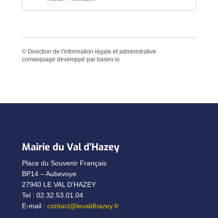
©
Direction de l'information légale et administrative
comarquage developpé par
baseo.io
Mairie du Val d’Hazey
Place du Souvenir Français
BP14 – Aubevoye
27940 LE VAL D’HAZEY
Tel : 02.32.53.01.04
E-mail :
contact@levaldhazey.fr