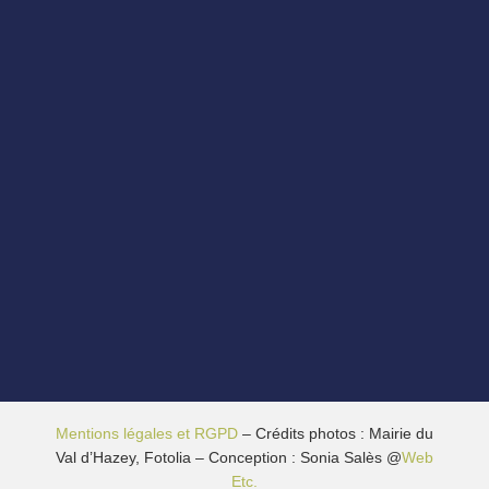
Mentions légales et RGPD
– Crédits photos : Mairie du
Val d’Hazey, Fotolia – Conception : Sonia Salès @
Web
Etc.