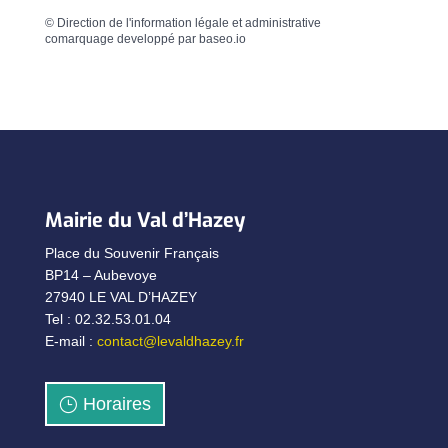
©
Direction de l'information légale et administrative
comarquage developpé par
baseo.io
Mairie du Val d’Hazey
Place du Souvenir Français
BP14 – Aubevoye
27940 LE VAL D’HAZEY
Tel : 02.32.53.01.04
E-mail :
contact@levaldhazey.fr
Horaires