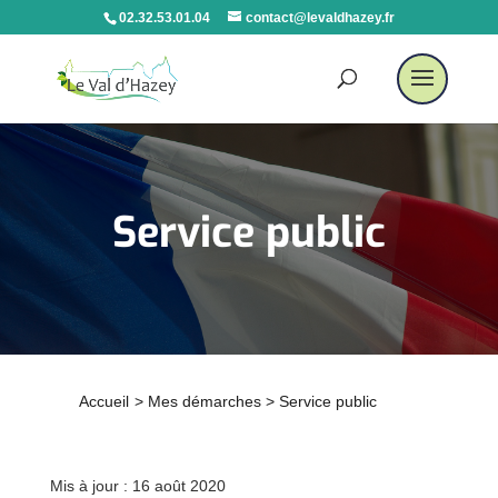
02.32.53.01.04
contact@levaldhazey.fr
Service public
Accueil
>
Mes démarches
>
Service public
Mis à jour : 16 août 2020