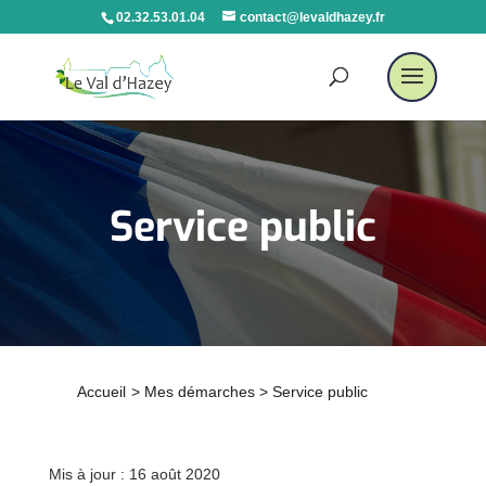
02.32.53.01.04
contact@levaldhazey.fr
Service public
Accueil
>
Mes démarches
>
Service public
Mis à jour : 16 août 2020