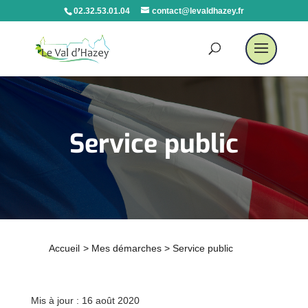
02.32.53.01.04
contact@levaldhazey.fr
Service public
Accueil
>
Mes démarches
>
Service public
Mis à jour : 16 août 2020