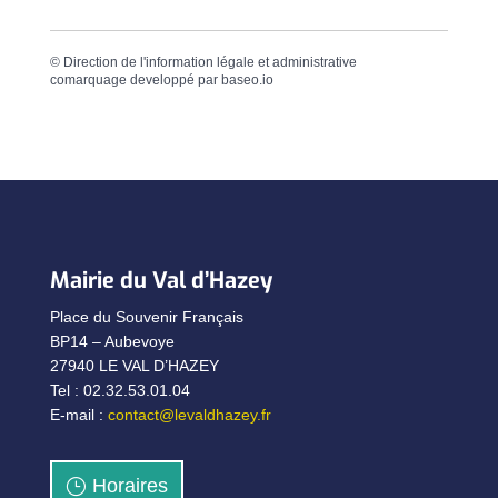
©
Direction de l'information légale et administrative
comarquage developpé par
baseo.io
Mairie du Val d’Hazey
Place du Souvenir Français
BP14 – Aubevoye
27940 LE VAL D’HAZEY
Tel : 02.32.53.01.04
E-mail :
contact@levaldhazey.fr
Horaires