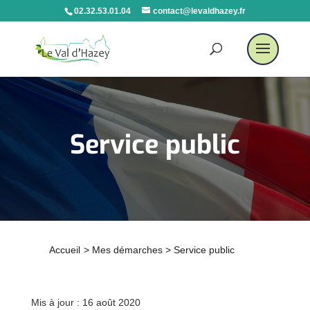
02.32.53.01.04
contact@levaldhazey.fr
Service public
Accueil
>
Mes démarches
>
Service public
Mis à jour : 16 août 2020