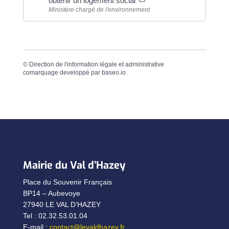
obtenir un logement social
Ministère chargé de l'environnement
©
Direction de l'information légale et administrative
comarquage developpé par
baseo.io
Mairie du Val d’Hazey
Place du Souvenir Français
BP14 – Aubevoye
27940 LE VAL D’HAZEY
Tel : 02.32.53.01.04
E-mail :
contact@levaldhazey.fr