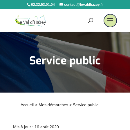
02.32.53.01.04
contact@levaldhazey.fr
Service public
Accueil
>
Mes démarches
>
Service public
Mis à jour : 16 août 2020