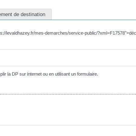
ment de destination
s://levaldhazey.fr/mes-demarches/service-public/?xml=F17578">décl
 la DP sur internet ou en utilisant un formulaire.