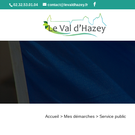
02.32.53.01.04
contact@levaldhazey.fr
Accueil
>
Mes démarches
>
Service public