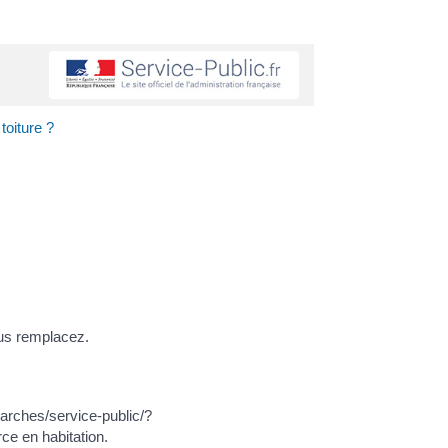
toiture ?
ous remplacez.
marches/service-public/?
e en habitation.