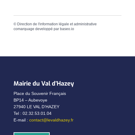
©
Direction de l'information légale et administrative
comarquage developpé par
baseo.io
Mairie du Val d’Hazey
Place du Souvenir Français
BP14 – Aubevoye
27940 LE VAL D’HAZEY
Tel : 02.32.53.01.04
E-mail :
contact@levaldhazey.fr