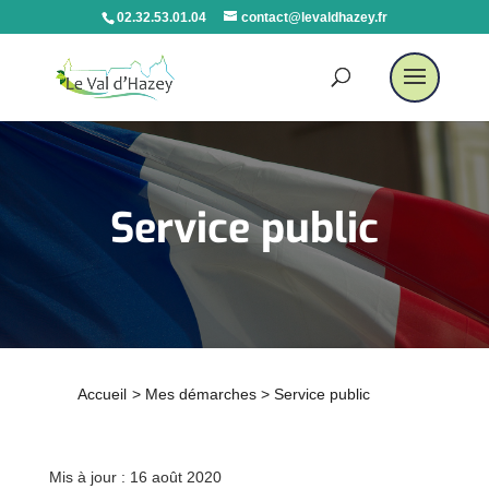
02.32.53.01.04
contact@levaldhazey.fr
Service public
Accueil
>
Mes démarches
>
Service public
Mis à jour : 16 août 2020