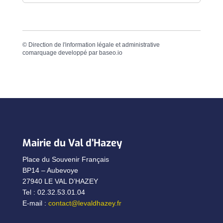
©
Direction de l'information légale et administrative
comarquage developpé par
baseo.io
Mairie du Val d’Hazey
Place du Souvenir Français
BP14 – Aubevoye
27940 LE VAL D’HAZEY
Tel : 02.32.53.01.04
E-mail :
contact@levaldhazey.fr