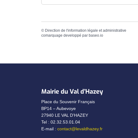
©
Direction de l'information légale et administrative
comarquage developpé par
baseo.io
Mairie du Val d’Hazey
Place du Souvenir Français
BP14 – Aubevoye
27940 LE VAL D’HAZEY
Tel : 02.32.53.01.04
E-mail :
contact@levaldhazey.fr