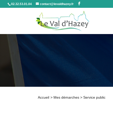
02.32.53.01.04
contact@levaldhazey.fr
Accueil
>
Mes démarches
>
Service public