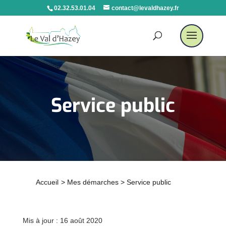
02.32.53.01.04
contact@levaldhazey.fr
Service public
Accueil
>
Mes démarches
>
Service public
Mis à jour : 16 août 2020