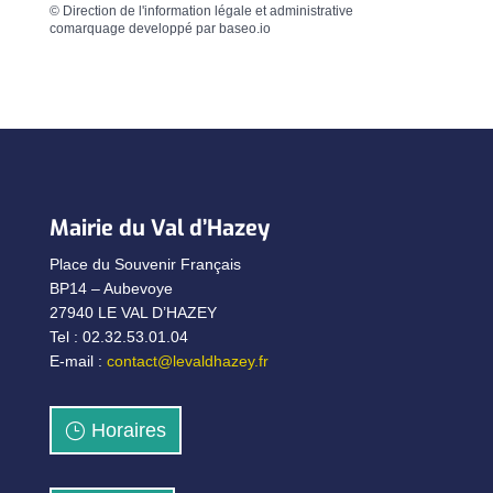
©
Direction de l'information légale et administrative
comarquage developpé par
baseo.io
Mairie du Val d’Hazey
Place du Souvenir Français
BP14 – Aubevoye
27940 LE VAL D’HAZEY
Tel : 02.32.53.01.04
E-mail :
contact@levaldhazey.fr
Horaires