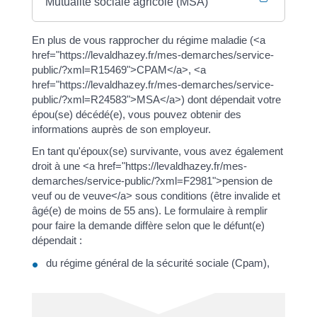
Mutualité sociale agricole (MSA)
En plus de vous rapprocher du régime maladie (<a
href="https://levaldhazey.fr/mes-demarches/service-
public/?xml=R15469">CPAM</a>, <a
href="https://levaldhazey.fr/mes-demarches/service-
public/?xml=R24583">MSA</a>) dont dépendait votre
épou(se) décédé(e), vous pouvez obtenir des
informations auprès de son employeur.
En tant qu'époux(se) survivante, vous avez également
droit à une <a href="https://levaldhazey.fr/mes-
demarches/service-public/?xml=F2981">pension de
veuf ou de veuve</a> sous conditions (être invalide et
âgé(e) de moins de 55 ans). Le formulaire à remplir
pour faire la demande diffère selon que le défunt(e)
dépendait :
du régime général de la sécurité sociale (Cpam),