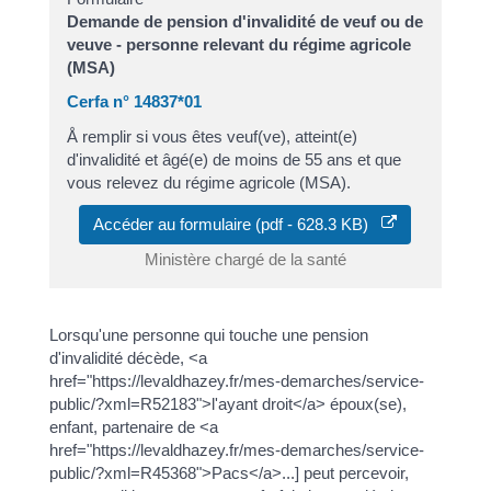
Demande de pension d'invalidité de veuf ou de
veuve - personne relevant du régime agricole
(MSA)
Cerfa n° 14837*01
Å remplir si vous êtes veuf(ve), atteint(e)
d'invalidité et âgé(e) de moins de 55 ans et que
vous relevez du régime agricole (MSA).
Accéder au formulaire (pdf - 628.3 KB)
Ministère chargé de la santé
Lorsqu'une personne qui touche une pension
d'invalidité décède, <a
href="https://levaldhazey.fr/mes-demarches/service-
public/?xml=R52183">l'ayant droit</a> époux(se),
enfant, partenaire de <a
href="https://levaldhazey.fr/mes-demarches/service-
public/?xml=R45368">Pacs</a>...] peut percevoir,