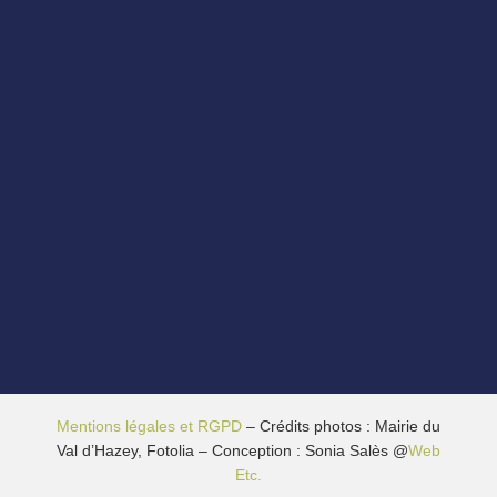
Mentions légales et RGPD
– Crédits photos : Mairie du
Val d’Hazey, Fotolia – Conception : Sonia Salès @
Web
Etc.