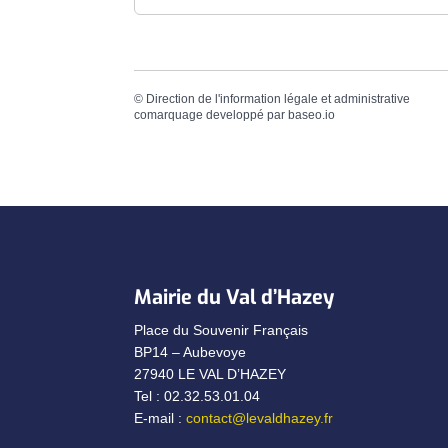
©
Direction de l'information légale et administrative
comarquage developpé par
baseo.io
Mairie du Val d’Hazey
Place du Souvenir Français
BP14 – Aubevoye
27940 LE VAL D’HAZEY
Tel : 02.32.53.01.04
E-mail :
contact@levaldhazey.fr