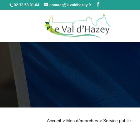
02.32.53.01.04
contact@levaldhazey.fr
Accueil
>
Mes démarches
>
Service public