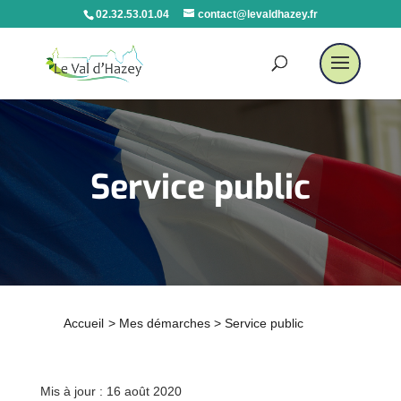
02.32.53.01.04
contact@levaldhazey.fr
Service public
Accueil
>
Mes démarches
>
Service public
Mis à jour : 16 août 2020