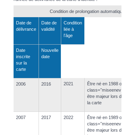
Condition de prolongation automatique
Date de
Date de
Condition
délivrance
validité
liée à
l'âge
Date
Nouvelle
inscrite
date
sur la
carte
2021
Être né en 1988 ou ava
2006
2016
class="miseenevidence
être majeur lors de la dé
la carte
2007
2017
2022
Être né en 1989 ou ava
class="miseenevidence
être majeur lors de la dé