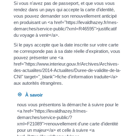
Si vous n'avez pas de passeport, et que vous vous
rendez dans un pays qui accepte la carte d'identité,
vous pouvez demander son renouvellement anticipé
en produisant un <a href="https://levaldhazey.fr/mes-
demarches/service-public/?xml=R46595">justificatif
du voyage à venir</a>.
Si le pays accepte que la date inscrite sur votre carte
ne corresponde pas à sa date réelle d'expiration, vous
pouvez présenter une <a
href="https://www.interieur.gouv.fr/Archives/Archives-
des-actualites/2014-Actualites/Duree-de-validite-de-la-
CNI" target="_blank">fiche d'information traduite</a>
aux autorités étrangères.
À savoir
nous vous présentons la démarche à suivre pour le
<a href="https://levaldhazey.fr/mes-
demarches/service-public/?
xml=F21089">renouvellement d'une carte d'identité
pour un majeur</a> et celle à suivre <a