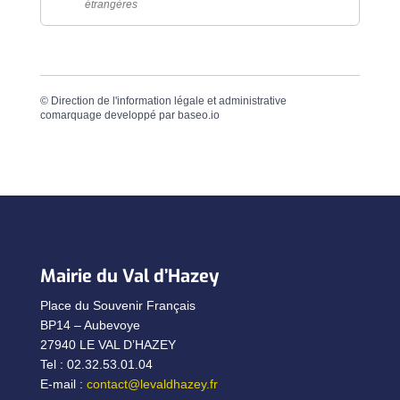
étrangères
©
Direction de l'information légale et administrative
comarquage developpé par
baseo.io
Mairie du Val d’Hazey
Place du Souvenir Français
BP14 – Aubevoye
27940 LE VAL D’HAZEY
Tel : 02.32.53.01.04
E-mail :
contact@levaldhazey.fr