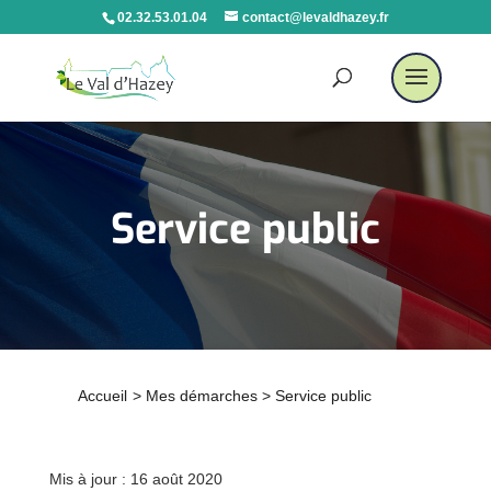
02.32.53.01.04
contact@levaldhazey.fr
Service public
Accueil
>
Mes démarches
>
Service public
Mis à jour : 16 août 2020