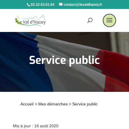
02.32.53.01.04
contact@levaldhazey.fr
Service public
Accueil
>
Mes démarches
>
Service public
Mis à jour : 16 août 2020