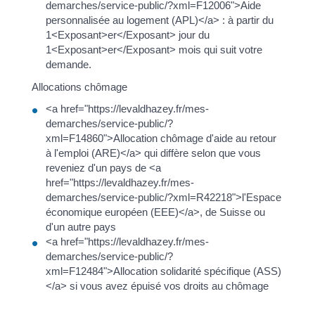
demarches/service-public/?xml=F12006">Aide
personnalisée au logement (APL)</a> : à partir du
1<Exposant>er</Exposant> jour du
1<Exposant>er</Exposant> mois qui suit votre
demande.
Allocations chômage
<a href="https://levaldhazey.fr/mes-
demarches/service-public/?
xml=F14860">Allocation chômage d'aide au retour
à l'emploi (ARE)</a> qui diffère selon que vous
reveniez d'un pays de <a
href="https://levaldhazey.fr/mes-
demarches/service-public/?xml=R42218">l'Espace
économique européen (EEE)</a>, de Suisse ou
d'un autre pays
<a href="https://levaldhazey.fr/mes-
demarches/service-public/?
xml=F12484">Allocation solidarité spécifique (ASS)
</a> si vous avez épuisé vos droits au chômage