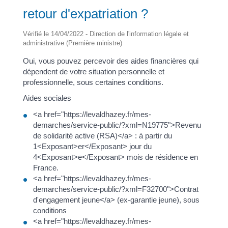
retour d'expatriation ?
Vérifié le 14/04/2022 - Direction de l'information légale et
administrative (Première ministre)
Oui, vous pouvez percevoir des aides financières qui
dépendent de votre situation personnelle et
professionnelle, sous certaines conditions.
Aides sociales
<a href="https://levaldhazey.fr/mes-
demarches/service-public/?xml=N19775">Revenu
de solidarité active (RSA)</a> : à partir du
1<Exposant>er</Exposant> jour du
4<Exposant>e</Exposant> mois de résidence en
France.
<a href="https://levaldhazey.fr/mes-
demarches/service-public/?xml=F32700">Contrat
d'engagement jeune</a> (ex-garantie jeune), sous
conditions
<a href="https://levaldhazey.fr/mes-