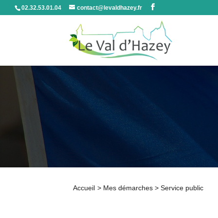
02.32.53.01.04
contact@levaldhazey.fr
Accueil
>
Mes démarches
>
Service public