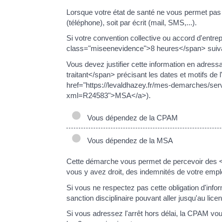
Lorsque votre état de santé ne vous permet pas d
(téléphone), soit par écrit (mail, SMS,...).
Si votre convention collective ou accord d'entre
class="miseenevidence">8 heures</span> suivant
Vous devez justifier cette information en adress
traitant</span> précisant les dates et motifs de 
href="https://levaldhazey.fr/mes-demarches/se
xml=R24583">MSA</a>).
Vous dépendez de la CPAM
Vous dépendez de la MSA
Cette démarche vous permet de percevoir des <a
vous y avez droit, des indemnités de votre emp
Si vous ne respectez pas cette obligation d'info
sanction disciplinaire pouvant aller jusqu'au lic
Si vous adressez l'arrêt hors délai, la CPAM vou