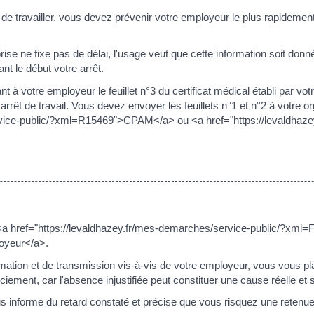
e travailler, vous devez prévenir votre employeur le plus rapidement 
prise ne fixe pas de délai, l'usage veut que cette information soit do
 le début votre arrêt.
ant à votre employeur le feuillet n°3 du certificat médical établi pa
l'arrêt de travail. Vous devez envoyer les feuillets n°1 et n°2 à votre
rvice-public/?xml=R15469">CPAM</a> ou <a href="https://levaldhaze
 href="https://levaldhazey.fr/mes-demarches/service-public/?xml=F30
loyeur</a>.
rmation et de transmission vis-à-vis de votre employeur, vous vous pl
enciement, car l'absence injustifiée peut constituer une cause réelle et
s informe du retard constaté et précise que vous risquez une retenue