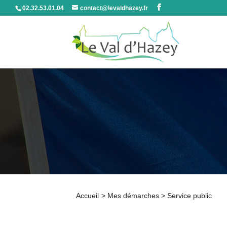
02.32.53.01.04
contact@levaldhazey.fr
Accueil
>
Mes démarches
>
Service public