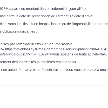
>50 %</span> du montant de vos indemnités journalières.
se entre la date de prescription de l'arrêt et sa date d'envoi.
le si vous justifiez d'une hospitalisation ou de l'impossibilité de transm
s obligations suivantes :
isés par l'employeur et/ou la Sécurité sociale
 href="https://levaldhazey.fr/mes-demarches/service-public/?xml=F124
s/service-public/?xml=F18724">Vous abstenir de toute activité</a>, s
rsement des indemnités journalières est suspendu.
 non autorisée par votre médecin traitant, vous vous exposez à une s