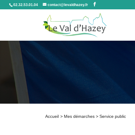
02.32.53.01.04
contact@levaldhazey.fr
Accueil
>
Mes démarches
>
Service public