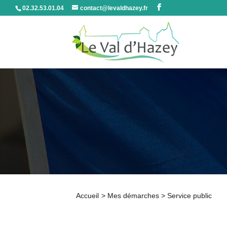
02.32.53.01.04
contact@levaldhazey.fr
Accueil
>
Mes démarches
>
Service public