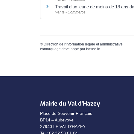
Travail d'un jeune de moins de 18 ans d
Vente - Commerce
©
Direction de l'information légale et administrative
comarquage developpé par
baseo.io
Mairie du Val d’Hazey
Place du Souvenir Français
BP14 – Aubevoye
27940 LE VAL D’HAZEY
Tel : 02.32.53.01.04