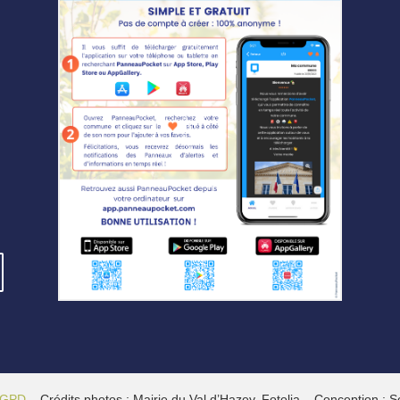
 RGPD
– Crédits photos : Mairie du Val d’Hazey, Fotolia – Conception : 