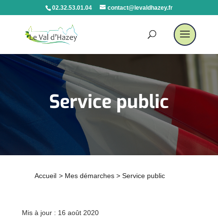
02.32.53.01.04
contact@levaldhazey.fr
Service public
Accueil
>
Mes démarches
>
Service public
Mis à jour : 16 août 2020