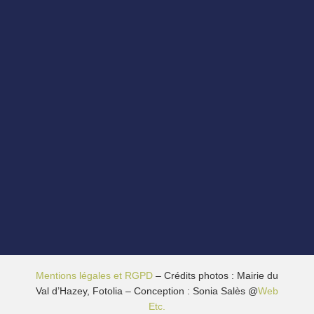
Mentions légales et RGPD
– Crédits photos : Mairie du
Val d’Hazey, Fotolia – Conception : Sonia Salès @
Web
Etc.