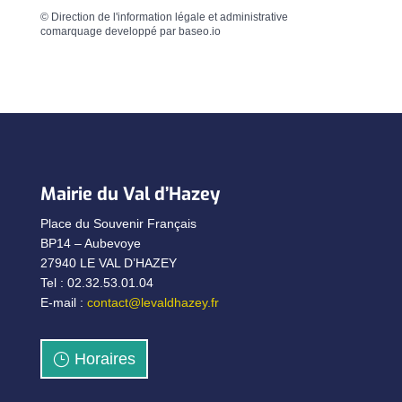
©
Direction de l'information légale et administrative
comarquage developpé par
baseo.io
Mairie du Val d’Hazey
Place du Souvenir Français
BP14 – Aubevoye
27940 LE VAL D’HAZEY
Tel : 02.32.53.01.04
E-mail :
contact@levaldhazey.fr
Horaires