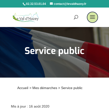
02.32.53.01.04
contact@levaldhazey.fr
Service public
Accueil
>
Mes démarches
>
Service public
Mis à jour : 16 août 2020