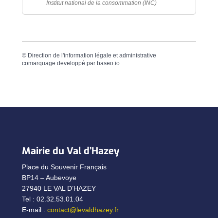
Institut national de la consommation (INC)
©
Direction de l'information légale et administrative
comarquage developpé par
baseo.io
Mairie du Val d’Hazey
Place du Souvenir Français
BP14 – Aubevoye
27940 LE VAL D’HAZEY
Tel : 02.32.53.01.04
E-mail :
contact@levaldhazey.fr