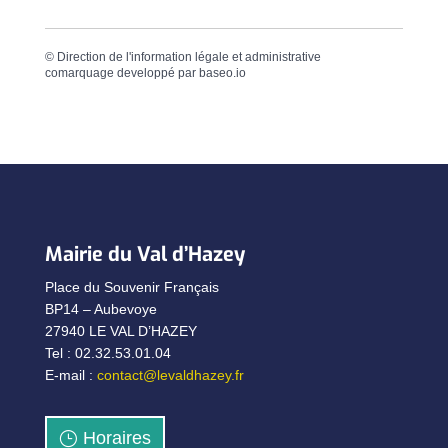
©
Direction de l'information légale et administrative
comarquage developpé par
baseo.io
Mairie du Val d’Hazey
Place du Souvenir Français
BP14 – Aubevoye
27940 LE VAL D’HAZEY
Tel : 02.32.53.01.04
E-mail :
contact@levaldhazey.fr
Horaires