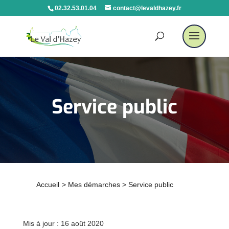
02.32.53.01.04
contact@levaldhazey.fr
Service public
Accueil
>
Mes démarches
>
Service public
Mis à jour : 16 août 2020