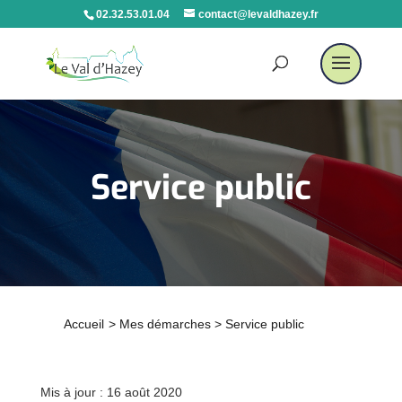
02.32.53.01.04
contact@levaldhazey.fr
Service public
Accueil
>
Mes démarches
>
Service public
Mis à jour : 16 août 2020