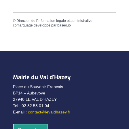
©
Direction de l'information légale et administrative
comarquage developpé par
baseo.io
Mairie du Val d’Hazey
Place du Souvenir Français
BP14 – Aubevoye
27940 LE VAL D’HAZEY
Tel : 02.32.53.01.04
E-mail :
contact@levaldhazey.fr