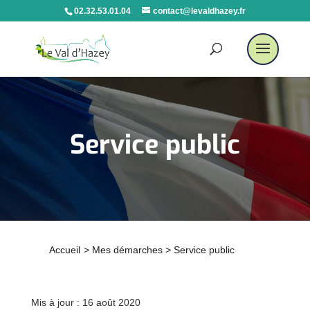
02.32.53.01.04
contact@levaldhazey.fr
Service public
Accueil
>
Mes démarches
>
Service public
Mis à jour : 16 août 2020