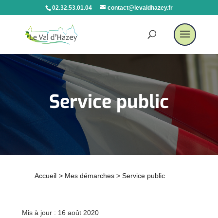
02.32.53.01.04
contact@levaldhazey.fr
Service public
Accueil
>
Mes démarches
>
Service public
Mis à jour : 16 août 2020