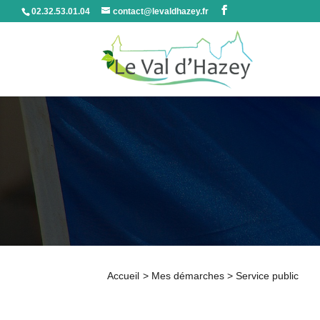
02.32.53.01.04
contact@levaldhazey.fr
Accueil
>
Mes démarches
>
Service public