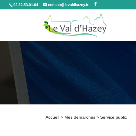
02.32.53.01.04
contact@levaldhazey.fr
Accueil
>
Mes démarches
>
Service public