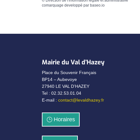
©
Direction de l'information légale et administrative
comarquage developpé par
baseo.io
Mairie du Val d’Hazey
Place du Souvenir Français
BP14 – Aubevoye
27940 LE VAL D’HAZEY
Tel : 02.32.53.01.04
E-mail :
contact@levaldhazey.fr
Horaires