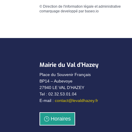
©
Direction de l'information légale et administrative
comarquage developpé par
baseo.io
Mairie du Val d’Hazey
Place du Souvenir Français
BP14 – Aubevoye
27940 LE VAL D’HAZEY
Tel : 02.32.53.01.04
E-mail :
contact@levaldhazey.fr
Horaires