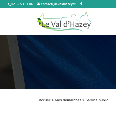
02.32.53.01.04
contact@levaldhazey.fr
Accueil
>
Mes démarches
>
Service public