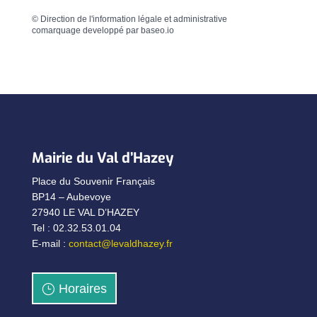
©
Direction de l'information légale et administrative
comarquage developpé par
baseo.io
Mairie du Val d’Hazey
Place du Souvenir Français
BP14 – Aubevoye
27940 LE VAL D’HAZEY
Tel : 02.32.53.01.04
E-mail :
contact@levaldhazey.fr
Horaires