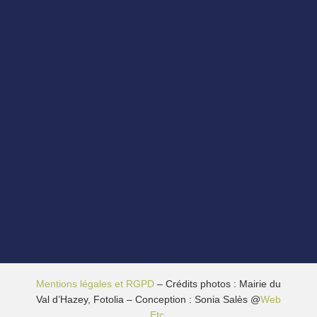
Mentions légales et RGPD
– Crédits photos : Mairie du
Val d’Hazey, Fotolia – Conception : Sonia Salès @
Web
Etc.