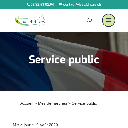
02.32.53.01.04
contact@levaldhazey.fr
Service public
Accueil
>
Mes démarches
>
Service public
Mis à jour : 16 août 2020