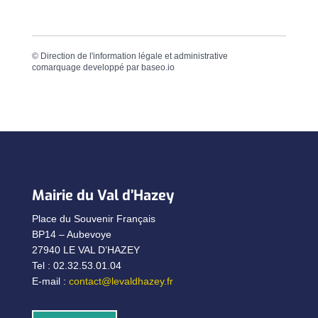
©
Direction de l'information légale et administrative
comarquage developpé par
baseo.io
Mairie du Val d’Hazey
Place du Souvenir Français
BP14 – Aubevoye
27940 LE VAL D’HAZEY
Tel : 02.32.53.01.04
E-mail :
contact@levaldhazey.fr