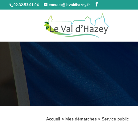
02.32.53.01.04
contact@levaldhazey.fr
Accueil
>
Mes démarches
>
Service public