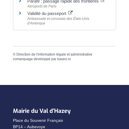
Parafe : passage rapide des frontières
Aéroports de Paris
Validité du passeport
Ambassade et consulats des États-Unis
d'Amérique
©
Direction de l'information légale et administrative
comarquage developpé par
baseo.io
Mairie du Val d’Hazey
Place du Souvenir Français
BP14 – Aubevoye