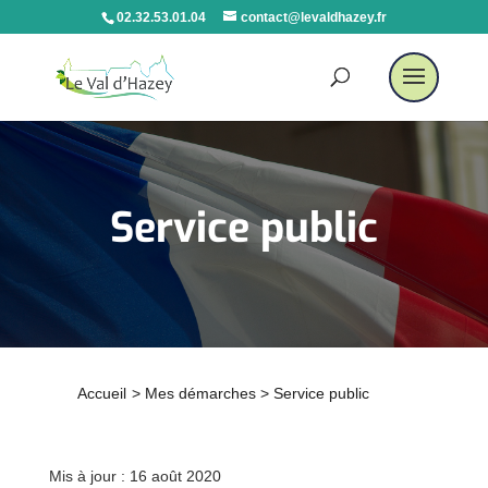
02.32.53.01.04
contact@levaldhazey.fr
Service public
Accueil
>
Mes démarches
>
Service public
Mis à jour : 16 août 2020