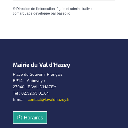
©
Direction de l'information légale et administrative
comarquage developpé par
baseo.io
Mairie du Val d’Hazey
Place du Souvenir Français
BP14 – Aubevoye
27940 LE VAL D’HAZEY
Tel : 02.32.53.01.04
E-mail :
contact@levaldhazey.fr
Horaires