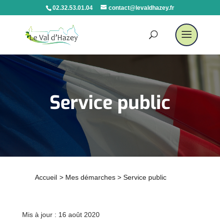
02.32.53.01.04
contact@levaldhazey.fr
Service public
Accueil
>
Mes démarches
>
Service public
Mis à jour : 16 août 2020