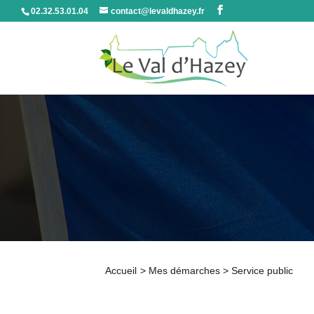
02.32.53.01.04
contact@levaldhazey.fr
Accueil
>
Mes démarches
>
Service public