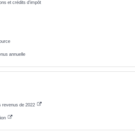
ons et crédits d'impôt
source
enus annuelle
es revenus de 2022
tion