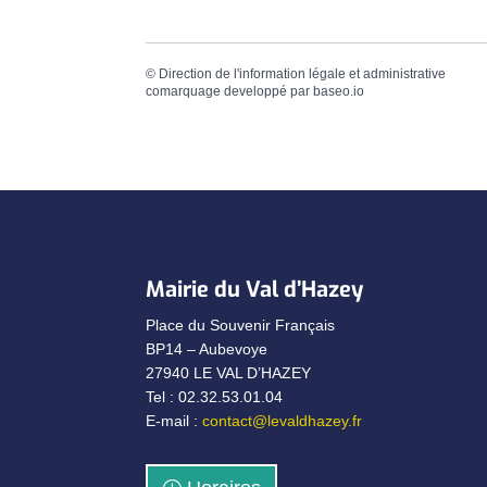
©
Direction de l'information légale et administrative
comarquage developpé par
baseo.io
Mairie du Val d’Hazey
Place du Souvenir Français
BP14 – Aubevoye
27940 LE VAL D’HAZEY
Tel : 02.32.53.01.04
E-mail :
contact@levaldhazey.fr