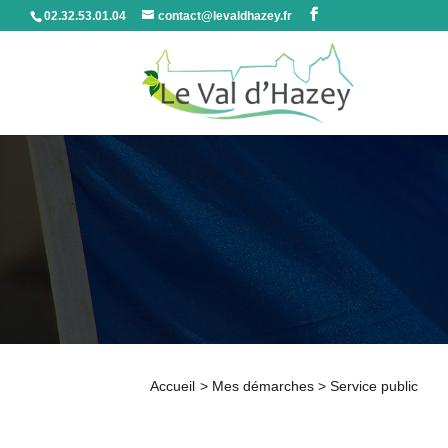
02.32.53.01.04
contact@levaldhazey.fr
Accueil
>
Mes démarches
>
Service public