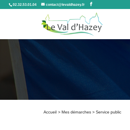
02.32.53.01.04
contact@levaldhazey.fr
Accueil
>
Mes démarches
>
Service public