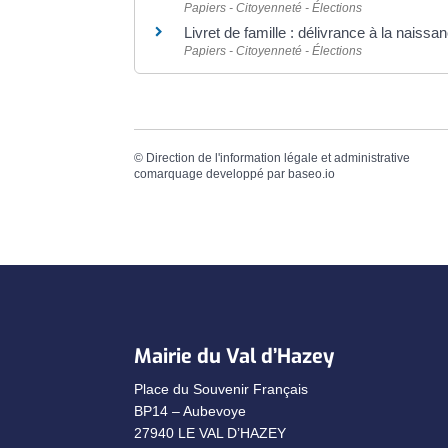
Papiers - Citoyenneté - Élections
Livret de famille : délivrance à la naiss
Papiers - Citoyenneté - Élections
©
Direction de l'information légale et administrative
comarquage developpé par
baseo.io
Mairie du Val d’Hazey
Place du Souvenir Français
BP14 – Aubevoye
27940 LE VAL D’HAZEY