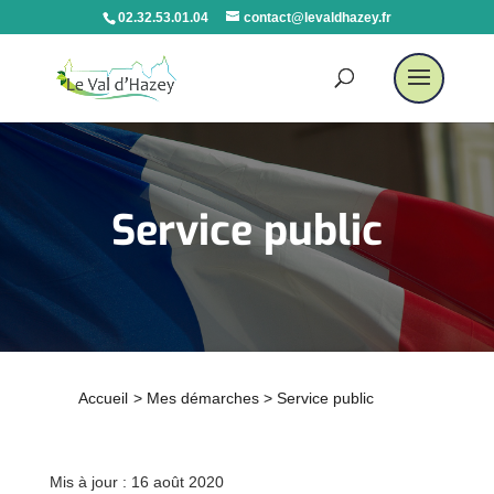
02.32.53.01.04
contact@levaldhazey.fr
Service public
Accueil
>
Mes démarches
>
Service public
Mis à jour : 16 août 2020