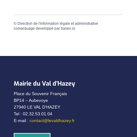
©
Direction de l'information légale et administrative
comarquage developpé par
baseo.io
Mairie du Val d’Hazey
Place du Souvenir Français
BP14 – Aubevoye
27940 LE VAL D’HAZEY
Tel : 02.32.53.01.04
E-mail :
contact@levaldhazey.fr