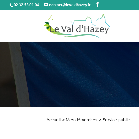
02.32.53.01.04
contact@levaldhazey.fr
Accueil
>
Mes démarches
>
Service public