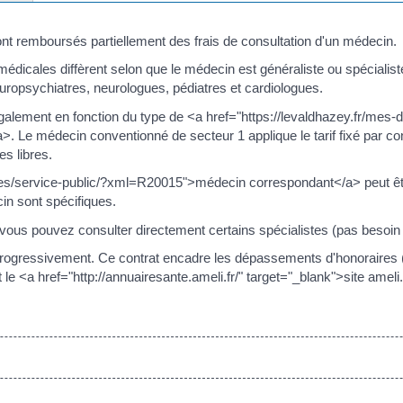
ont remboursés partiellement des frais de consultation d'un médecin.
dicales diffèrent selon que le médecin est généraliste ou spécialiste
 neuropsychiatres, neurologues, pédiatres et cardiologues.
galement en fonction du type de <a href="https://levaldhazey.fr/mes-
Le médecin conventionné de secteur 1 applique le tarif fixé par co
s libres.
es/service-public/?xml=R20015">médecin correspondant</a> peut êtr
cin sont spécifiques.
vous pouvez consulter directement certains spécialistes (pas besoin d
progressivement. Ce contrat encadre les dépassements d'honoraires (i
le <a href="http://annuairesante.ameli.fr/" target="_blank">site ameli