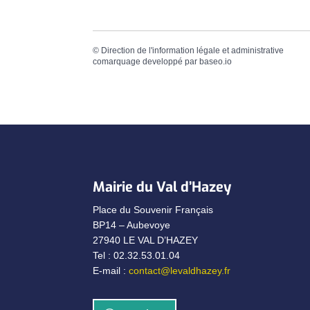
©
Direction de l'information légale et administrative
comarquage developpé par
baseo.io
Mairie du Val d’Hazey
Place du Souvenir Français
BP14 – Aubevoye
27940 LE VAL D’HAZEY
Tel : 02.32.53.01.04
E-mail :
contact@levaldhazey.fr