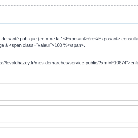
u de santé publique (comme la 1<Exposant>ère</Exposant> consultatio
arge à <span class="valeur">100 %</span>.
ttps://levaldhazey.fr/mes-demarches/service-public/?xml=F10874">en