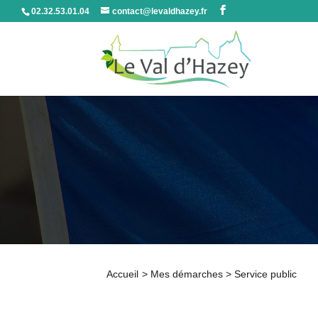
02.32.53.01.04
contact@levaldhazey.fr
Accueil
>
Mes démarches
>
Service public