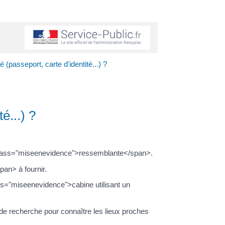
é (passeport, carte d'identité...) ?
é...) ?
n class="miseenevidence">ressemblante</span>.
an> à fournir.
ss="miseenevidence">cabine utilisant un
e recherche pour connaître les lieux proches