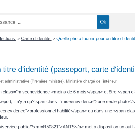
Élections
Carte d'identité
Quelle photo fournir pour un titre d'identit
>
>
itre d'identité (passeport, carte d'identit
 et administrative (Première ministre), Ministère chargé de l'intérieur
a <span class="miseenevidence">moins de 6 mois</span> et être <spa
seport, il n'y a qu'<span class="miseenevidence">une seule photo</sp
iseenevidence">professionnel habilité</span> ou dans une <span cla
ieur.
s/service-public/?xml=R50821">ANTS</a> met à disposition un outil d